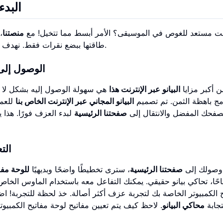
البدء
ت مستعد للغوص في الموسيقى؟ الأمر أبسط مما تتخيل! مع
منصتنا
،
طاقتها ببضع نقرات فقط. نهدف إلى إزالة جميع الحواجز، مما يجعل الموسيقى متاحة للجميع.
الوصول إلى 
ن أكبر مزايا
البيانو عبر الإنترنت هذا
هي سهولة الوصول إليه بشكل لا يصد
امج باهظة الثمن. تم تصميم
البيانو المجاني عبر الإنترنت الخاص بنا
للعم
صفحك المفضل والانتقال إلى
صفحتنا الرئيسية
لبدء العزف فورًا. هذا
الت
وصولك إلى
صفحتنا الرئيسية
، سترى تخطيطًا واضحًا وبديهيًا
للوحة مفات
احًا، تحاكي بيانو حقيقي. يمكنك التفاعل معه باستخدام الماوس الخا
ح الكمبيوتر الخاصة بك لتجربة عزف أكثر أصالة. خذ لحظة للتجربة! 
جابة
محاكي البيانو
. لاحظ كيف يتم تعيين مفاتيح لوحة مفاتيح الكمبيوتر