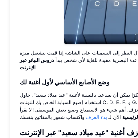
 النظر إلى التسميات على الشاشة إذا قمت بتشغيل ميزة
عدة البصرية مفيدة للغاية لأي شخص يبدأ
دروس البيانو عبر
.
الإنترنت
وضع الأصابع الأساسي لأول أغنية لك
ًا يمكن أن يساعد. بالنسبة لأغنية "عيد ميلاد سعيد"، حاول
استخدام إصبع السبابة الخاص بك للنوتات C، D، E، F، و G، وإصبع الوسطى للنوتات A و B. هذه ليست قاعدة صارمة لمحاولتك الأولى،
لعزف. أهم شيء هو الاستمتاع وصنع بعض الموسيقى! لا تقرأ
لرئيسية
الآن لـ
بدء العزف
 أغنية "عيد ميلاد سعيد" عبر الإنترنت