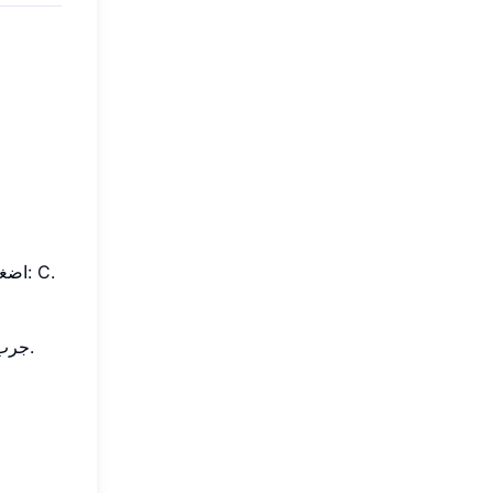
: انتقل إلى أسفل مفتاح C (المفتاح الأبيض الموجود على يسار مجموعة المفاتيح السوداء الاثنتين). اضغط عليه مرة واحدة: C.
.
حتى ال