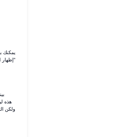
يمكنك ب
"إظهار 
بين
ولكن ال