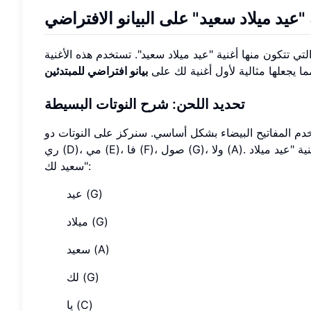
"عيد ميلاد سعيد" على البيانو الافتراضي
ي تتكون منها أغنية "عيد ميلاد سعيد". تستخدم هذه الأغنية
ا يجعلها مثالية لأول أغنية لك على
بيانو افتراضي للمبتدئين
تحديد اللحن: شرح النوتات البسيطة
دم المفاتيح البيضاء بشكل أساسي. سنركز على النوتات دو (C)،
ري (D)، مي (E)، فا (F)، صول (G)، ولا (A). في هذا الدليل، سنستخدم أسماء النوتات القياسية. إليك النوتات الموسيقية لأغنية "عيد ميلاد
سعيد لك":
عيد (G)
ميلاد (G)
سعيد (A)
لك (G)
يا (C)