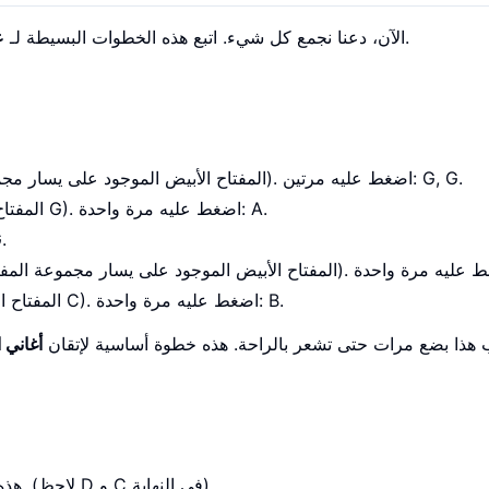
.
الآن، دعنا نجمع كل شيء. اتبع هذه الخطوات البسيطة لـ
ع
: حدد مفتاح G (المفتاح الأبيض الموجود على يسار مجموعة المفاتيح السوداء الثلاثة). اضغط عليه مرتين: G, G.
: انتقل إلى مفتاح A (المفتاح الأبيض الموجود على يمين G). اضغط عليه مرة واحدة: A.
: عد إلى م
: ابحث عن مفتاح B (المفتاح الأبيض الموجود على يمين C). اضغط عليه مرة واحدة: B.
آن، قمت بالعزف: G G A G C B. جرب هذا بضع مرات حتى تشعر بالراحة. هذه خطوة أساسية لإتقان
أغاني ا
: هذه هي عبارة "عيد ميلاد سعيد لك" الثانية. (لاحظ D و C في النهاية).