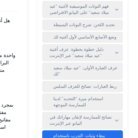
فهم النوتات الموسيقية لأغنية "عيد
ميلاد سعيد" على البيانو الافتراضي
هل أن
تحديد اللحن: شرح النوتات البسيطة
وضع الأصابع الأساسي لأول أغنية لك
دليل خطوة بخطوة: عزف أغنية
واحدة م
"عيد ميلاد سعيد" عبر الإنترنت
البر
عزف العبارة الأولى: "عيد ميلاد سعيد
مت
لك"
ربط العبارات: نصائح للعزف السلس
استخدام ميزة "التحديد" لدينا
بمجرد 
للممارسة الموجهة
مفت
نصائح للممارسة لإتقان مهاراتك في
مفاتي
البيانو عبر الإنترنت
است
ببطء وثبات: التدرب باستخدام