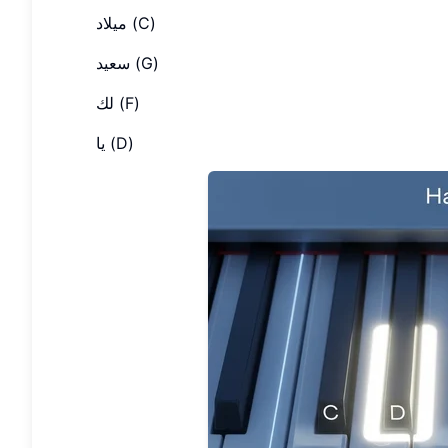
ميلاد (C)
سعيد (G)
لك (F)
يا (D)