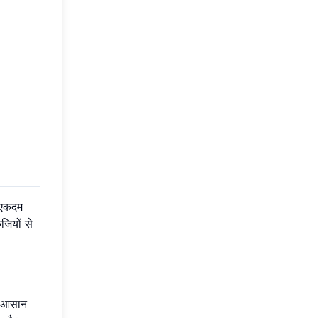
ए एकदम
जियों से
ना आसान