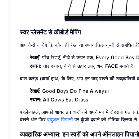
स्वर प्लेसमेंट से कीबोर्ड मैपिंग
आप कैसे जानेंगे कि कौन सी रेखा या स्थान किस कुंजी से संबंधित ह
रेखाएँ:
पाँच रेखाएँ, नीचे से ऊपर तक,
E
very
G
ood
B
oy
स्थान:
चार स्थान, नीचे से ऊपर तक, शब्द
FACE
बनाते हैं।
बास क्लेफ़ (बायाँ हाथ) के लिए, आप इन याद रखने की शब्दावलियों 
रेखाएँ:
G
ood
B
oys
D
o
F
ine
A
lways।
स्थान:
A
ll
C
ows
E
at
G
rass।
पहले-पहले, आपको शायद इन शब्दों को अपने मन में दोहराना पड़ सकत
देखने और फिर
वर्चुअल पियानो
पर कुंजी दबाने की भौतिक क्रिया से जु
व्यवहारिक अभ्यास: इन स्वरों को अपने ऑनलाइन पियानो