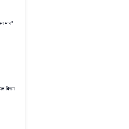
मय मान"
धित विराम