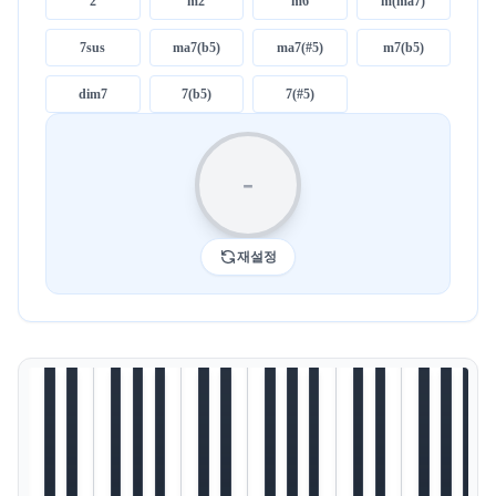
2
m2
m6
m(ma7)
7sus
ma7(b5)
ma7(#5)
m7(b5)
dim7
7(b5)
7(#5)
-
재설정