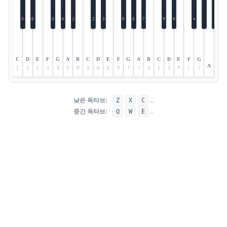
S
D
G
H
J
2
3
5
6
7
9
0
=
C
D
E
F
G
A
B
C
D
E
F
G
A
B
C
D
E
F
G
A
Z
X
C
V
B
N
M
Q
W
E
R
T
Y
U
I
O
P
[
]
낮은 옥타브:
Z
X
C
...
중간 옥타브:
Q
W
E
...