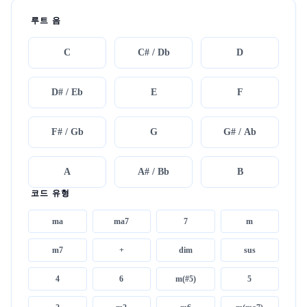
루트 음
C
C# / Db
D
D# / Eb
E
F
F# / Gb
G
G# / Ab
A
A# / Bb
B
코드 유형
ma
ma7
7
m
m7
+
dim
sus
4
6
m(#5)
5