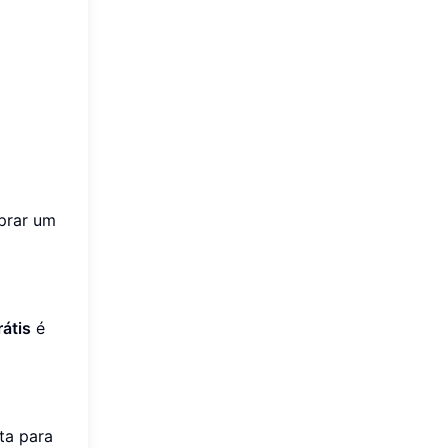
prar um
rátis
é
ta para