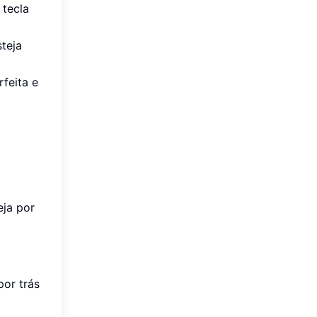
 tecla
steja
feita e
eja por
por trás