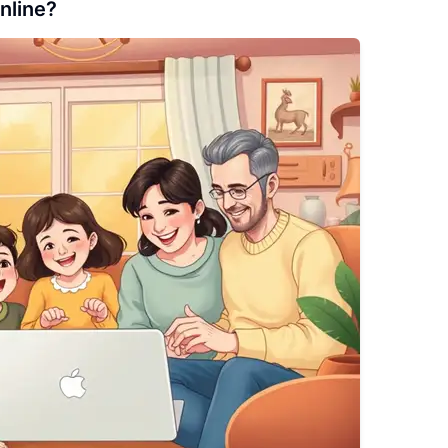
nline?