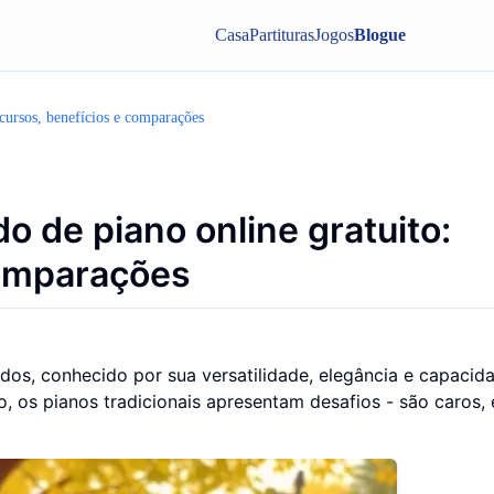
Casa
Partituras
Jogos
Blogue
ecursos, benefícios e comparações
o de piano online gratuito:
comparações
os, conhecido por sua versatilidade, elegância e capacid
 os pianos tradicionais apresentam desafios - são caros,