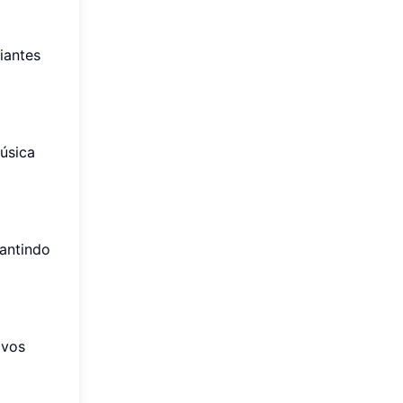
ciantes
música
rantindo
ivos