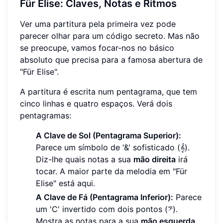
Für Elise: Claves, Notas e Ritmos
Ver uma partitura pela primeira vez pode
parecer olhar para um código secreto. Mas não
se preocupe, vamos focar-nos no básico
absoluto que precisa para a famosa abertura de
"Für Elise".
A partitura é escrita num pentagrama, que tem
cinco linhas e quatro espaços. Verá dois
pentagramas:
A Clave de Sol (Pentagrama Superior):
Parece um símbolo de '&' sofisticado (𝄞).
Diz-lhe quais notas a sua
mão direita
irá
tocar. A maior parte da melodia em "Für
Elise" está aqui.
A Clave de Fá (Pentagrama Inferior):
Parece
um 'C' invertido com dois pontos (𝄢).
Mostra as notas para a sua
mão esquerda
.