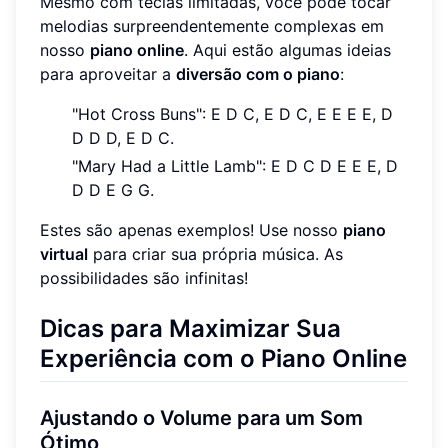
Mesmo com teclas limitadas, você pode tocar
melodias surpreendentemente complexas em
nosso
piano online
. Aqui estão algumas ideias
para aproveitar a
diversão com o piano
:
"Hot Cross Buns": E D C, E D C, E E E E, D
D D D, E D C.
"Mary Had a Little Lamb": E D C D E E E, D
D D E G G.
Estes são apenas exemplos! Use nosso
piano
virtual
para criar sua própria música. As
possibilidades são infinitas!
Dicas para Maximizar Sua
Experiência com o Piano Online
Ajustando o Volume para um Som
Ótimo