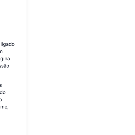
 ligado
ém
ágina
ssão
s
ado
o
me,