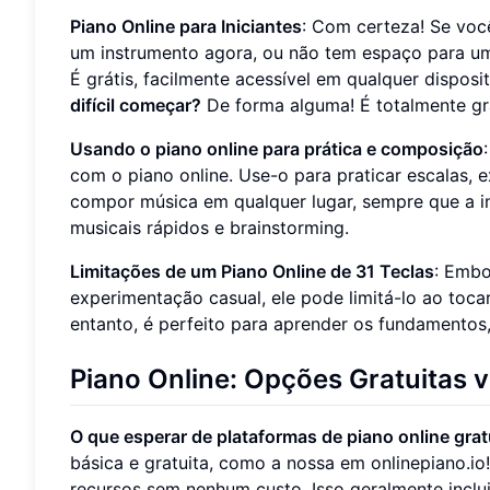
Piano Online para Iniciantes
: Com certeza! Se voc
um instrumento agora, ou não tem espaço para um 
É grátis, facilmente acessível em qualquer dispo
difícil começar?
De forma alguma! É totalmente grat
Usando o piano online para prática e composição
com o piano online. Use-o para praticar escalas,
compor música em qualquer lugar, sempre que a i
musicais rápidos e brainstorming.
Limitações de um Piano Online de 31 Teclas
: Embo
experimentação casual, ele pode limitá-lo ao to
entanto, é perfeito para aprender os fundamentos
Piano Online: Opções Gratuitas v
O que esperar de plataformas de piano online grat
básica e gratuita, como a nossa em onlinepiano.io
recursos sem nenhum custo. Isso geralmente inclu