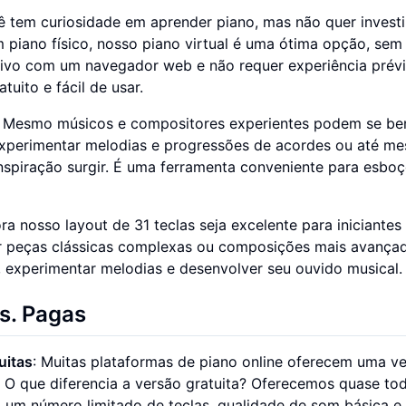
ê tem curiosidade em aprender piano, mas não quer invest
piano físico, nosso piano virtual é uma ótima opção, sem 
sitivo com um navegador web e não requer experiência prév
uito e fácil de usar.
: Mesmo músicos e compositores experientes podem se ben
 experimentar melodias e progressões de acordes ou até m
nspiração surgir. É uma ferramenta conveniente para esbo
ra nosso layout de 31 teclas seja excelente para iniciantes
car peças clássicas complexas ou composições mais avança
, experimentar melodias e desenvolver seu ouvido musical.
s. Pagas
uitas
: Muitas plataformas de piano online oferecem uma v
! O que diferencia a versão gratuita? Oferecemos quase to
i um número limitado de teclas, qualidade de som básica e