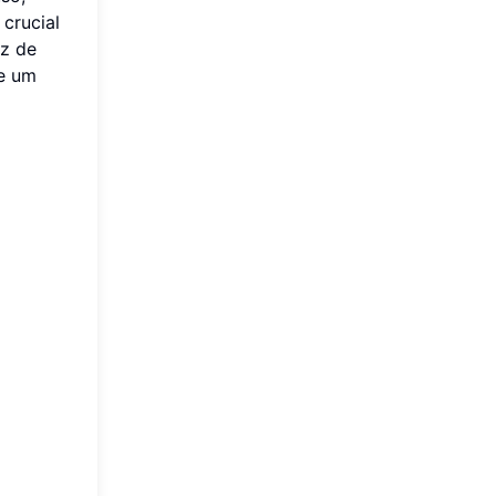
crucial
ez de
te um