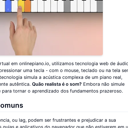
rtual em onlinepiano.io, utilizamos tecnologia web de áudi
 pressionar uma tecla - com o mouse, teclado ou na tela sen
tecnologia simula a acústica complexa de um piano real,
nte autêntica.
Quão realista é o som?
Embora não simule
te para tornar o aprendizado dos fundamentos prazeroso.
 comuns
ência, ou lag, podem ser frustrantes e prejudicar a sua
as guias e aplicativos do navegador que não estiverem em u