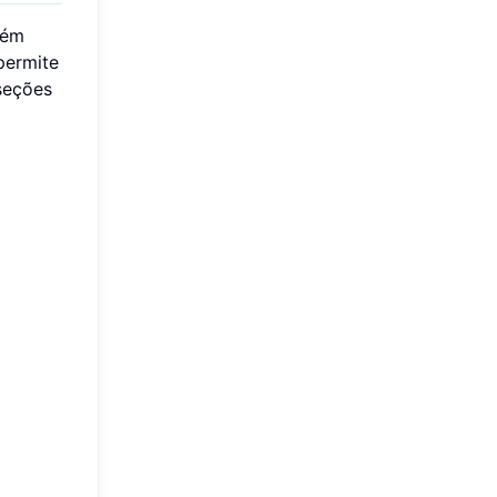
rém
permite
seções