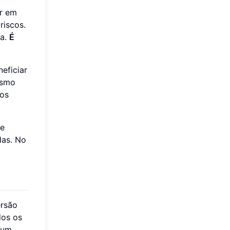
ir em
riscos.
ia.
É
eficiar
esmo
ços
 e
das. No
ersão
dos os
 um