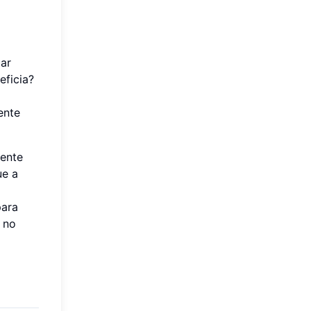
car
eficia?
ente
mente
ue a
para
 no
a