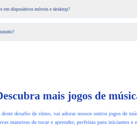
ito?
es em dispositivos móveis e desktop?
é totalmente gratuito. Acreditamos que todos devem ter acesso a jogos d
ratuito?
Descubra mais jogos de músic
deste desafio de ritmo, vai adorar nossos outros jogos de mús
as maneiras de tocar e aprender, perfeitas para iniciantes e e