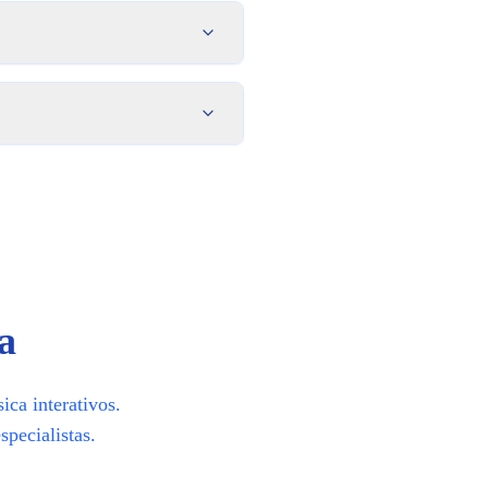
e música divertidos. É uma ótima alternativa gratuita, semelhante a ap
a
ica interativos.
specialistas.