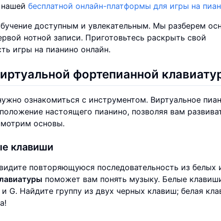
с нашей
бесплатной онлайн-платформы для игры на пиа
обучение доступным и увлекательным. Мы разберем ос
ервой нотной записи. Приготовьтесь раскрыть свой
ть игры на пианино онлайн.
иртуальной фортепианной клавиату
нужно ознакомиться с инструментом. Виртуальное пиа
сположение настоящего пианино, позволяя вам развива
смотрим основы.
ые клавиши
увидите повторяющуюся последовательность из белых 
клавиатуры
поможет вам понять музыку. Белые клавиш
 F и G. Найдите группу из двух черных клавиш; белая кл
а!