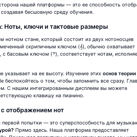
я сторона нашей платформы — это ее способность отоб
 создавая бесшовную среду обучения.
а:
Ноты, ключи и тактовые размеры
 нотном стане, который состоит из двух нотоносцев
тмеченный скрипичным ключом (𝄞), обычно охватывает 
 с басовым ключом (𝄢), соответствует нотам, исполн
е указывает на ее высоту. Изучение этих
основ теории
е беспокойтесь о том, чтобы запомнить все сразу. Гла
том. С нашим интегрированным дисплеем вы можете
тветствующую клавишу на пианино.
 с отображением нот
с первой попытки — это суперспособность для музыкан
турой?
Прямо здесь. Наша платформа предоставляет