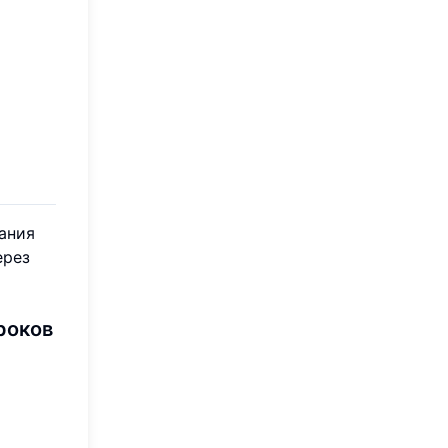
нания
ерез
роков