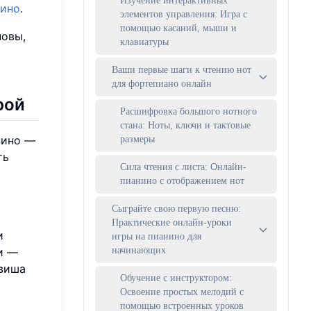
Изучение интерактивных
нино
.
элементов управления: Игра с
помощью касаний, мыши и
новы,
клавиатуры
Ваши первые шаги к чтению нот
для фортепиано онлайн
рой
Расшифровка большого нотного
стана: Ноты, ключи и тактовые
нино —
размеры
ть
Сила чтения с листа: Онлайн-
пианино с отображением нот
Сыграйте свою первую песню:
Практические онлайн-уроки
и
игры на пианино для
и —
начинающих
авиша
Обучение с инструктором:
Освоение простых мелодий с
помощью встроенных уроков