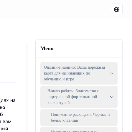
Menu
Онлайн-пианино: Ваша дорожная
карта для начинающих по
обучению и игре
Начало работы: Знакомство с
виртуальной фортепианной
диях на
клавиатурой
ино
об
Понимание раскладки: Черные и
белые клавиши
я вам
пный