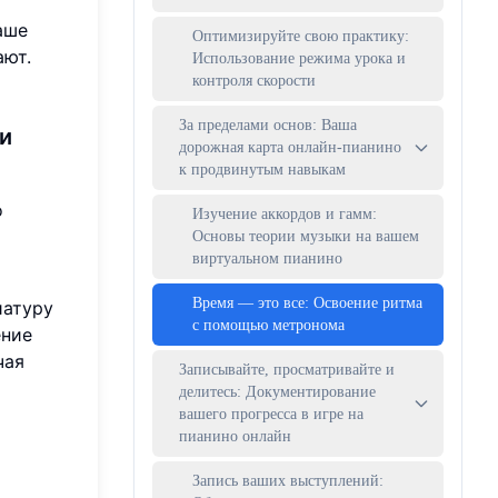
аше
Оптимизируйте свою практику:
ают.
Использование режима урока и
контроля скорости
За пределами основ: Ваша
и
дорожная карта онлайн-пианино
к продвинутым навыкам
о
Изучение аккордов и гамм:
Основы теории музыки на вашем
виртуальном пианино
Время — это все: Освоение ритма
иатуру
с помощью метронома
ение
чая
Записывайте, просматривайте и
делитесь: Документирование
вашего прогресса в игре на
пианино онлайн
Запись ваших выступлений: