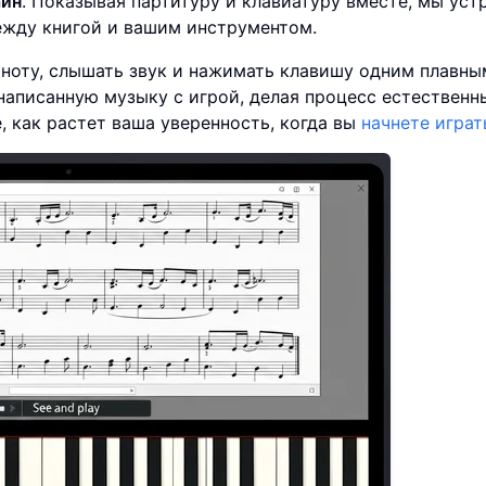
айн
. Показывая партитуру и клавиатуру вместе, мы уст
жду книгой и вашим инструментом.
 ноту, слышать звук и нажимать клавишу одним плавны
написанную музыку с игрой, делая процесс естественн
, как растет ваша уверенность, когда вы
начнете играт