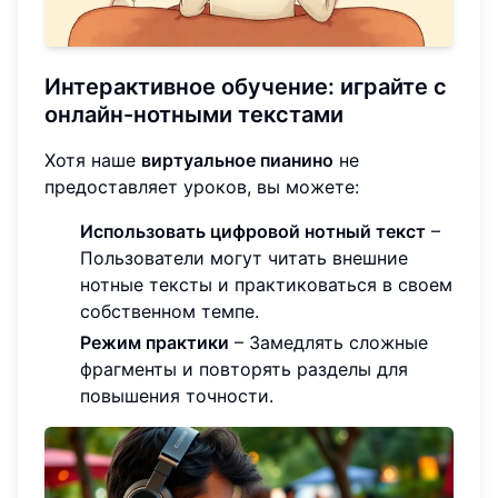
Интерактивное обучение: играйте с
онлайн-нотными текстами
Хотя наше
виртуальное пианино
не
предоставляет уроков, вы можете:
Использовать цифровой нотный текст
–
Пользователи могут читать внешние
нотные тексты и практиковаться в своем
собственном темпе.
Режим практики
– Замедлять сложные
фрагменты и повторять разделы для
повышения точности.