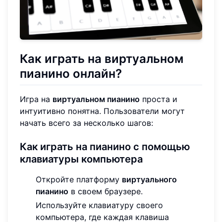
Как играть на виртуальном
пианино онлайн?
Игра на
виртуальном пианино
проста и
интуитивно понятна. Пользователи могут
начать всего за несколько шагов:
Как играть на пианино с помощью
клавиатуры компьютера
Откройте платформу
виртуального
пианино
в своем браузере.
Используйте клавиатуру своего
компьютера, где каждая клавиша