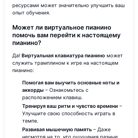
ресурсами может значительно улучшить ваш
опыт обучения.
Может ли виртуальное пианино
помочь вам перейти к настоящему
пианино?
Да!
Виртуальная клавиатура пианино
может
служить трамплином к игре на настоящем
пианино:
Помогая вам выучить основные ноты и
аккорды
– Ознакомьтесь с
расположением клавиш.
Тренируя ваш ритм и чувство времени
–
Улучшите свою способность играть в
темпе.
Развивая мышечную память
– Даже
несмотря на то, что ощущения разные,