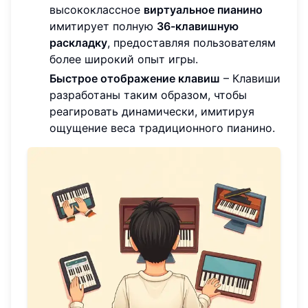
высококлассное
виртуальное пианино
имитирует полную
36-клавишную
раскладку
, предоставляя пользователям
более широкий опыт игры.
Быстрое отображение клавиш
– Клавиши
разработаны таким образом, чтобы
реагировать динамически, имитируя
ощущение веса традиционного пианино.