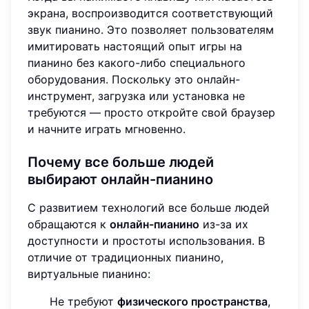
экрана, воспроизводится соответствующий
звук пианино. Это позволяет пользователям
имитировать настоящий опыт игры на
пианино без какого-либо специального
оборудования. Поскольку это онлайн-
инструмент, загрузка или установка не
требуются — просто откройте свой браузер
и начните играть мгновенно.
Почему все больше людей
выбирают онлайн-пианино
С развитием технологий все больше людей
обращаются к
онлайн-пианино
из-за их
доступности и простоты использования. В
отличие от традиционных пианино,
виртуальные пианино:
Не требуют
физического пространства
,