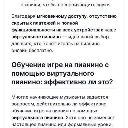
клавиши, чтобы воспроизводить звуки.
Благодаря
мгновенному доступу
,
отсутствию
скрытых платежей
и
полной
функциональности на всех устройствах
наше
виртуальное пианино
— идеальный выбор
для всех, кто хочет играть на пианино
онлайн бесплатно.
Обучение игре на пианино с
помощью виртуального
пианино: эффективно ли это?
Многие начинающие музыканты задаются
вопросом, действительно ли эффективно
обучение игре на пианино с помощью
виртуального пианино
. Хотя оно не заменяет
настоящее пианино или формальные уроки,