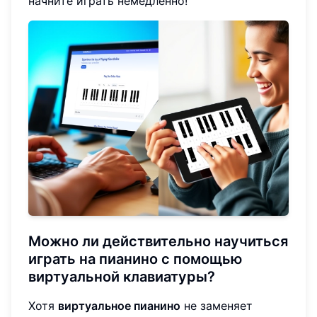
начните играть немедленно!
Можно ли действительно научиться
играть на пианино с помощью
виртуальной клавиатуры?
Хотя
виртуальное пианино
не заменяет