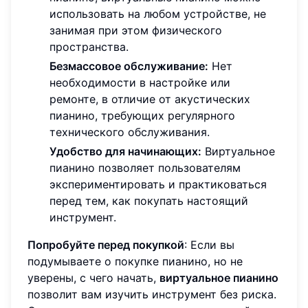
использовать на любом устройстве, не
занимая при этом физического
пространства.
Безмассовое обслуживание:
Нет
необходимости в настройке или
ремонте, в отличие от акустических
пианино, требующих регулярного
технического обслуживания.
Удобство для начинающих:
Виртуальное
пианино позволяет пользователям
экспериментировать и практиковаться
перед тем, как покупать настоящий
инструмент.
Попробуйте перед покупкой
: Если вы
подумываете о покупке пианино, но не
уверены, с чего начать,
виртуальное пианино
позволит вам изучить инструмент без риска.