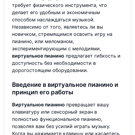
требует физического инструмента, что
делает его удобным и экономичным
способом наслаждаться музыкой.
Независимо от того, являетесь ли вы
новичком, стремящимся освоить игру на
пианино, или меломаном,
экспериментирующим с мелодиями,
виртуальное пианино
предлагает гибкость и
доступность без необходимости в
дорогостоящем оборудовании.
Введение в виртуальное пианино и
принцип его работы
Виртуальное пианино
превращает вашу
клавиатуру или сенсорный экран в
полностью функциональное пианино,
позволяя вам без усилий играть музыку.
Когда вы нажимаете клавишу или касаетесь