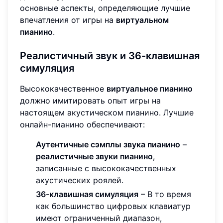
основные аспекты, определяющие лучшие
впечатления от игры на
виртуальном
пианино
.
Реалистичный звук и 36-клавишная
симуляция
Высококачественное
виртуальное пианино
должно имитировать опыт игры на
настоящем акустическом пианино. Лучшие
онлайн-пианино обеспечивают:
Аутентичные сэмплы звука пианино
–
реалистичные звуки пианино
,
записанные с высококачественных
акустических роялей.
36-клавишная симуляция
– В то время
как большинство цифровых клавиатур
имеют ограниченный диапазон,