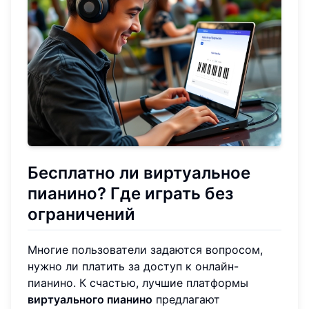
Бесплатно ли виртуальное
пианино? Где играть без
ограничений
Многие пользователи задаются вопросом,
нужно ли платить за доступ к онлайн-
пианино. К счастью, лучшие платформы
виртуального пианино
предлагают