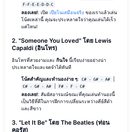
F-F-E-E-D-D-C
ลองเลย!
: เปิด
เปียโนเสมือนจริง
ของเราแล้วเล่น
โน้ตเหล่านี้ คุณจะประหลาดใจว่าคุณเล่นได้เร็ว
แค่ไหน!
2. "Someone You Loved" โดย Lewis
Capaldi (อินโทร)
อินโทรที่สวยงามและ
กินใจ
นี้เรียบง่ายอย่างน่า
ประหลาดใจและจดจำได้ทันที
โน้ตสำคัญและทำนองง่าย ๆ
:
|
C# - G# - A#
|
C# - G# - A#
F# - F - C#
ลองเลย!
: สัมผัสอารมณ์ขณะที่คุณเล่นทำนองนี้
เป็นวิธีที่ดีในการฝึกการเปลี่ยนระหว่างคีย์สีดำ
และสีขาว
3. "Let It Be" โดย The Beatles (ท่อน
คอรัส)