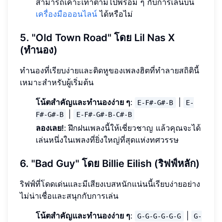
สามารถเคาะเท้าตามไปพร้อม ๆ กับการเล่นบน
เครื่องมือออนไลน์
ได้หรือไม่
5. "Old Town Road" โดย Lil Nas X
(ทำนอง)
ทำนองที่เรียบง่ายและติดหูของเพลงฮิตที่ทำลายสถิตินี้
เหมาะสำหรับผู้เริ่มต้น
โน้ตสำคัญและทำนองง่าย ๆ
:
|
E-F#-G#-B
E-
|
F#-G#-B
E-F#-G#-B-C#-B
ลองเลย!
: ฝึกฝนเพลงนี้ให้เชี่ยวชาญ แล้วคุณจะได้
เล่นหนึ่งในเพลงที่ยิ่งใหญ่ที่สุดแห่งทศวรรษ
6. "Bad Guy" โดย Billie Eilish (ริฟฟ์หลัก)
ริฟฟ์ที่โดดเด่นและมีเสียงเบสหนักแน่นนี้เรียบง่ายอย่าง
ไม่น่าเชื่อและสนุกกับการเล่น
โน้ตสำคัญและทำนองง่าย ๆ
:
|
G-G-G-G-G-G
G-