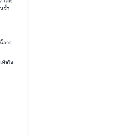
ลด และ
นซ้ำ
นี้อาจ
ท้จริง