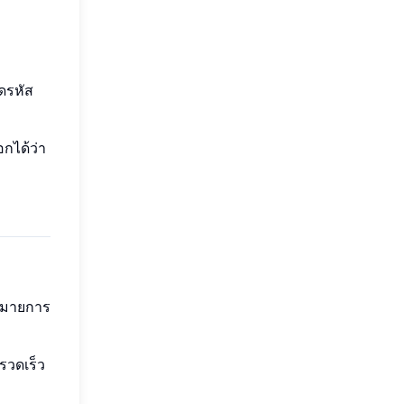
ดรหัส
กได้ว่า
าหมายการ
รวดเร็ว