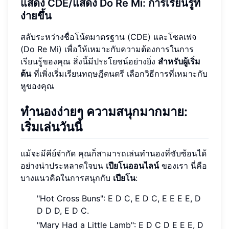
แสดง CDE/แสดง Do Re Mi: การเรียนรู้ที่
ง่ายขึ้น
สลับระหว่างชื่อโน้ตมาตรฐาน (CDE) และโซลเฟจ
(Do Re Mi) เพื่อให้เหมาะกับความต้องการในการ
เรียนรู้ของคุณ สิ่งนี้มีประโยชน์อย่างยิ่ง
สำหรับผู้เริ่ม
ต้น
ที่เพิ่งเริ่มเรียนทฤษฎีดนตรี เลือกวิธีการที่เหมาะกับ
หูของคุณ
ทำนองง่ายๆ ความสนุกมากมาย:
เริ่มเล่นวันนี้
แม้จะมีคีย์จำกัด คุณก็สามารถเล่นทำนองที่ซับซ้อนได้
อย่างน่าประหลาดใจบน
เปียโนออนไลน์
ของเรา นี่คือ
บางแนวคิดในการสนุกกับ
เปียโน
:
"Hot Cross Buns": E D C, E D C, E E E E, D
D D D, E D C.
"Mary Had a Little Lamb": E D C D E E E, D