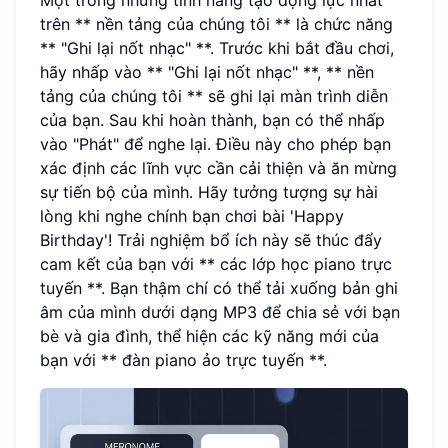
Một trong những tính năng tạo động lực nhất
trên ** nền tảng của chúng tôi ** là chức năng
** "Ghi lại nốt nhạc" **. Trước khi bắt đầu chơi,
hãy nhấp vào ** "Ghi lại nốt nhạc" **, ** nền
tảng của chúng tôi ** sẽ ghi lại màn trình diễn
của bạn. Sau khi hoàn thành, bạn có thể nhấp
vào "Phát" để nghe lại. Điều này cho phép bạn
xác định các lĩnh vực cần cải thiện và ăn mừng
sự tiến bộ của mình. Hãy tưởng tượng sự hài
lòng khi nghe chính bạn chơi bài 'Happy
Birthday'! Trải nghiệm bổ ích này sẽ thúc đẩy
cam kết của bạn với ** các lớp học piano trực
tuyến **. Bạn thậm chí có thể tải xuống bản ghi
âm của mình dưới dạng MP3 để chia sẻ với bạn
bè và gia đình, thể hiện các kỹ năng mới của
bạn với ** đàn piano ảo trực tuyến **.