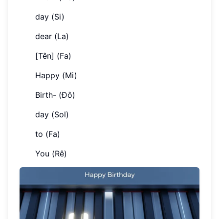
day (Si)
dear (La)
[Tên] (Fa)
Happy (Mi)
Birth- (Đô)
day (Sol)
to (Fa)
You (Rê)