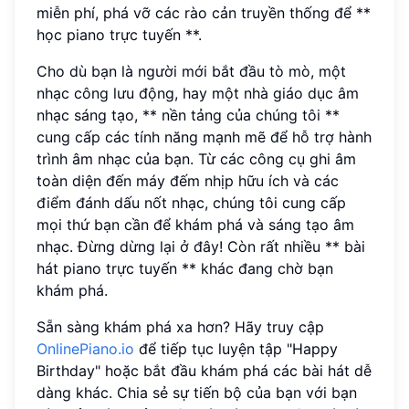
miễn phí, phá vỡ các rào cản truyền thống để **
học piano trực tuyến **.
Cho dù bạn là người mới bắt đầu tò mò, một
nhạc công lưu động, hay một nhà giáo dục âm
nhạc sáng tạo, ** nền tảng của chúng tôi **
cung cấp các tính năng mạnh mẽ để hỗ trợ hành
trình âm nhạc của bạn. Từ các công cụ ghi âm
toàn diện đến máy đếm nhịp hữu ích và các
điểm đánh dấu nốt nhạc, chúng tôi cung cấp
mọi thứ bạn cần để khám phá và sáng tạo âm
nhạc. Đừng dừng lại ở đây! Còn rất nhiều ** bài
hát piano trực tuyến ** khác đang chờ bạn
khám phá.
Sẵn sàng khám phá xa hơn? Hãy truy cập
OnlinePiano.io
để tiếp tục luyện tập "Happy
Birthday" hoặc bắt đầu khám phá các bài hát dễ
dàng khác. Chia sẻ sự tiến bộ của bạn với bạn