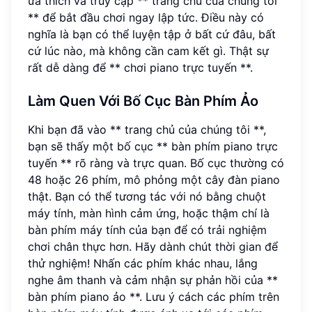
ưa thích và truy cập ** trang chủ của chúng tôi
** để bắt đầu chơi ngay lập tức. Điều này có
nghĩa là bạn có thể luyện tập ở bất cứ đâu, bất
cứ lúc nào, mà không cần cam kết gì. Thật sự
rất dễ dàng để ** chơi piano trực tuyến **.
Làm Quen Với Bố Cục Bàn Phím Ảo
Khi bạn đã vào ** trang chủ của chúng tôi **,
bạn sẽ thấy một bố cục ** bàn phím piano trực
tuyến ** rõ ràng và trực quan. Bố cục thường có
48 hoặc 26 phím, mô phỏng một cây đàn piano
thật. Bạn có thể tương tác với nó bằng chuột
máy tính, màn hình cảm ứng, hoặc thậm chí là
bàn phím máy tính của bạn để có trải nghiệm
chơi chân thực hơn. Hãy dành chút thời gian để
thử nghiệm! Nhấn các phím khác nhau, lắng
nghe âm thanh và cảm nhận sự phản hồi của **
bàn phím piano ảo **. Lưu ý cách các phím trên