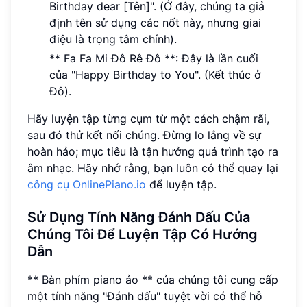
Birthday dear [Tên]". (Ở đây, chúng ta giả
định tên sử dụng các nốt này, nhưng giai
điệu là trọng tâm chính).
** Fa Fa Mi Đô Rê Đô **: Đây là lần cuối
của "Happy Birthday to You". (Kết thúc ở
Đô).
Hãy luyện tập từng cụm từ một cách chậm rãi,
sau đó thử kết nối chúng. Đừng lo lắng về sự
hoàn hảo; mục tiêu là tận hưởng quá trình tạo ra
âm nhạc. Hãy nhớ rằng, bạn luôn có thể quay lại
công cụ OnlinePiano.io
để luyện tập.
Sử Dụng Tính Năng Đánh Dấu Của
Chúng Tôi Để Luyện Tập Có Hướng
Dẫn
** Bàn phím piano ảo ** của chúng tôi cung cấp
một tính năng "Đánh dấu" tuyệt vời có thể hỗ