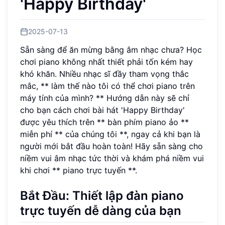
'Happy Birthday'
2025-07-13
Sẵn sàng để ăn mừng bằng âm nhạc chưa? Học
chơi piano không nhất thiết phải tốn kém hay
khó khăn. Nhiều nhạc sĩ đầy tham vọng thắc
mắc, ** làm thế nào tôi có thể chơi piano trên
máy tính của mình? ** Hướng dẫn này sẽ chỉ
cho bạn cách chơi bài hát 'Happy Birthday'
được yêu thích trên ** bàn phím piano ảo **
miễn phí ** của chúng tôi **, ngay cả khi bạn là
người mới bắt đầu hoàn toàn! Hãy sẵn sàng cho
niềm vui âm nhạc tức thời và khám phá niềm vui
khi chơi ** piano trực tuyến **.
Bắt Đầu: Thiết lập đàn piano
trực tuyến dễ dàng của bạn