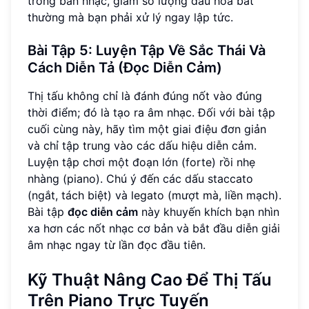
trong bản nhạc, giảm số lượng dấu hóa bất
thường mà bạn phải xử lý ngay lập tức.
Bài Tập 5: Luyện Tập Về Sắc Thái Và
Cách Diễn Tả (Đọc Diễn Cảm)
Thị tấu không chỉ là đánh đúng nốt vào đúng
thời điểm; đó là tạo ra âm nhạc. Đối với bài tập
cuối cùng này, hãy tìm một giai điệu đơn giản
và chỉ tập trung vào các dấu hiệu diễn cảm.
Luyện tập chơi một đoạn lớn (forte) rồi nhẹ
nhàng (piano). Chú ý đến các dấu staccato
(ngắt, tách biệt) và legato (mượt mà, liền mạch).
Bài tập
đọc diễn cảm
này khuyến khích bạn nhìn
xa hơn các nốt nhạc cơ bản và bắt đầu diễn giải
âm nhạc ngay từ lần đọc đầu tiên.
Kỹ Thuật Nâng Cao Để Thị Tấu
Trên Piano Trực Tuyến