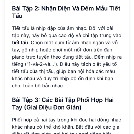
Bài Tập 2: Nhận Diện Và Đếm Mẫu Tiết
Tấu
Tiết tấu là nhịp đập của âm nhạc. Đối với bài
tập này, hãy bỏ qua cao độ và chỉ tập trung vào
tiết tấu
. Chọn một cụm từ âm nhạc ngắn và vỗ
tay, gõ nhịp hoặc chơi một nốt đơn trên đàn
piano trực tuyến theo đúng tiết tấu. Đếm nhịp ra
tiếng ("1-và-2-và..."). Điều này tách biệt yếu tố
tiết tấu của thị tấu, giúp bạn nội hóa các mẫu
khác nhau và duy trì nhịp độ ổn định khi bạn
chơi toàn bộ bản nhạc.
Bài Tập 3: Các Bài Tập Phối Hợp Hai
Tay (Giai Điệu Đơn Giản)
Phối hợp cả hai tay trong khi đọc hai dòng nhạc
khác nhau có thể khó khăn. Bắt đầu với các giai
điệu rất đơn giản, nơi hai tay chơi riêng biệt