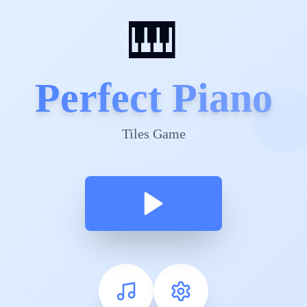
🎹
Perfect Piano
Tiles Game