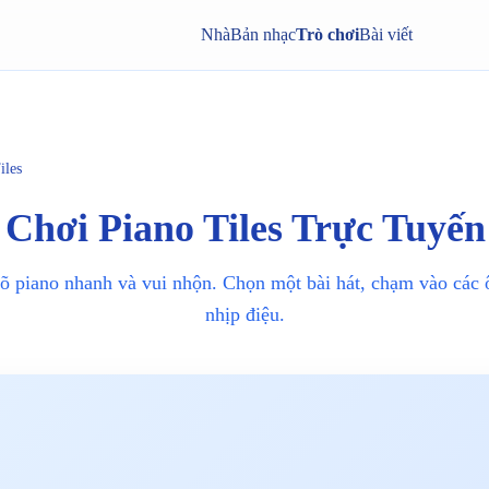
Nhà
Bản nhạc
Trò chơi
Bài viết
iles
 Chơi Piano Tiles Trực Tuyến
gõ piano nhanh và vui nhộn. Chọn một bài hát, chạm vào các 
nhịp điệu.