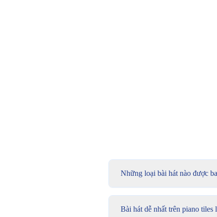
Những loại bài hát nào được bao gồ
Những loại bài hát nào được ba
Trò chơi piano songs tiles của chún
Bài hát dễ nhất trên piano tiles là gì
Người mới bắt đầu thường thấy rằng 
Bài hát dễ nhất trên piano tiles 
Tôi có thể chơi trò chơi piano tile