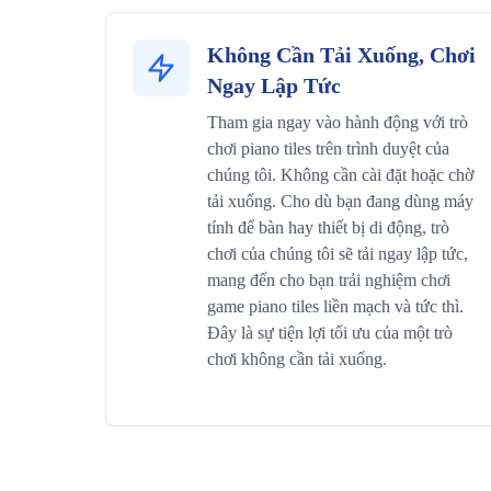
Không Cần Tải Xuống, Chơi
Ngay Lập Tức
Tham gia ngay vào hành động với trò
chơi piano tiles trên trình duyệt của
chúng tôi. Không cần cài đặt hoặc chờ
tải xuống. Cho dù bạn đang dùng máy
tính để bàn hay thiết bị di động, trò
chơi của chúng tôi sẽ tải ngay lập tức,
mang đến cho bạn trải nghiệm chơi
game piano tiles liền mạch và tức thì.
Đây là sự tiện lợi tối ưu của một trò
chơi không cần tải xuống.