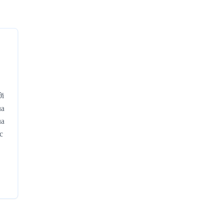
ới
ủa
ủa
c