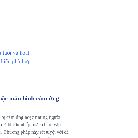
 tuổi và hoạt
 khiển phù hợp
oặc màn hình cảm ứng
t bị cảm ứng hoặc những người
iếp. Chỉ cần nhấp hoặc chạm vào
i. Phương pháp này rất tuyệt vời để