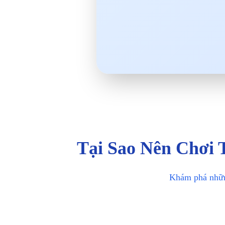
Tại Sao Nên Chơi 
Khám phá những