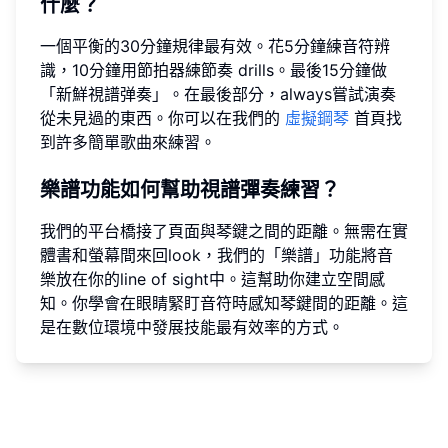
什麼？
一個平衡的30分鐘規律最有效。花5分鐘練音符辨
識，10分鐘用節拍器練節奏 drills。最後15分鐘做
「新鮮視譜弹奏」。在最後部分，always嘗試演奏
從未見過的東西。你可以在我們的
虛擬鋼琴
首頁找
到許多簡單歌曲來練習。
樂譜功能如何幫助視譜彈奏練習？
我們的平台橋接了頁面與琴鍵之間的距離。無需在實
體書和螢幕間來回look，我們的「樂譜」功能將音
樂放在你的line of sight中。這幫助你建立空間感
知。你學會在眼睛緊盯音符時感知琴鍵間的距離。這
是在數位環境中發展技能最有效率的方式。