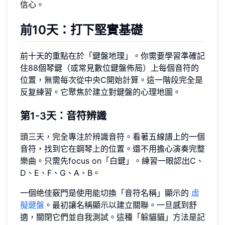
信心。
前10天：打下堅實基礎
前十天的重點在於「鍵盤地理」。你需要學習準確記
住88個琴鍵（或常見數位鍵盤佈局）上每個音符的
位置，無需每次從中央C開始計算。這一階段完全是
反复練習。它聚焦於建立對鍵盤的心理地圖。
第1-3天：音符辨識
頭三天，完全專注於辨識音符。看著五線譜上的一個
音符，找到它在鋼琴上的位置。還不用擔心演奏完整
樂曲。只需先focus on「白鍵」。練習一眼認出C、
D、E、F、G、A、B。
一個绝佳竅門是使用能切換「音符名稱」顯示的
虛
擬鍵盤
。最初讓名稱顯示以建立關聯。一旦感到舒
適，關閉它們並自我測試。這種「躲貓貓」方法是記