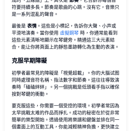
符要持續多長。節奏是歌曲的心跳。沒有它，音樂只
是一系列混亂的聲音。
最後是
表情
。這些是小標記，告訴你大聲、小声或
平滑地演奏。當你使用
虛擬鋼琴
時，你通常能看到
這些元素清晰地顯示在琴鍵旁。精通這三大元素結
合，能让你將頁面上的靜態墨跡轉化為生動的表演。
克服早期障礙
初學者最常見的障礙是「視覺超載」。你的大腦试图
同時處理音符名稱、指法數字和節奏。這往往導致演
奏時「磕磕絆絆」。另一個挑戰是低頭看手指以確保
按對琴鍵的衝動。
要克服這些，你需要一個受控的環境。初學者常因為
太早挑戰太难的作品而掙扎。成功的秘密在於從非常
簡單的樂型開始。透過使用將樂譜和鍵盤並排在同一
個畫面上的互動工具，你能減輕精神負擔，更快建立