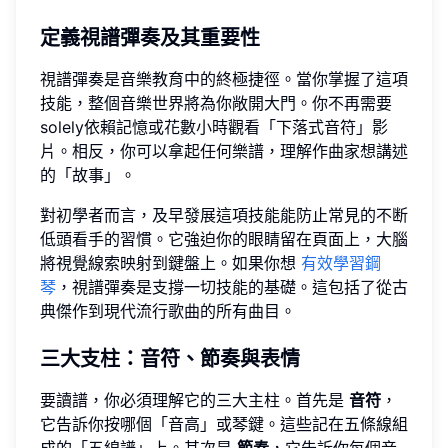
定義視譜彈奏及其重要性
視譜彈奏是音樂教育中的終極捷徑。當你掌握了這項
技能，整個音樂世界將為你敞開大門。你不再需要
solely依賴記憶或花數小時觀看「下落式音符」影
片。相反，你可以拿起任何樂譜，理解作曲家想講述
的「故事」。
對初學者而言，及早發展這項技能能防止常見的不断
低頭看手的習慣。它強迫你的眼睛留在頁面上，大腦
將視覺線索映射到鍵盤上。如果你想
有效學習鋼
琴
，視譜彈奏是支撐一切技能的基礎。這包括了從古
典傑作到現代流行歌曲的所有曲目。
三大支柱：音符、節奏與表情
要讀譜，你必須理解它的三大主柱。首先是
音符
，
它告訴你按哪個「音高」或琴鍵。這些記在五條線組
成的「五線譜」上。其次是
節奏
，它告訴你每個音