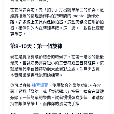
在尝试彈奏前，先「拍手」打出簡單樂曲的節奏。這
能將按鍵的物理動作與保持時間的 mental 動作分
離。許多線上工具內建節拍器。這些天務必使用節拍
器，確保你的內在時鐘準確。這一週，一致性比速度
更重要。
第8-10天：第一個旋律
現在是將所有環節結合的時候了。在第一階段的最後
幾天，嘗試演奏非常短小的三音符或五音符旋律。這
就是現代平台獨特功能大放異彩之處。你無需去買一
本實體樂譜書就能開始練習。
你可以直接
練習鋼琴
，使用整合的樂譜功能。在介
面上尋找「樂譜」或「樂譜顯示」按鈕。這會在琴鍵
旁顯示一個簡單的樂曲。試著慢慢彈奏旋律。眼睛保
持在數位樂譜上，而非你的滑鼠或手指。