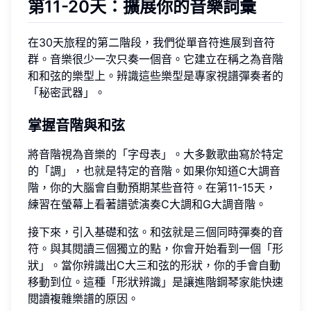
第11-20天：擴展你的音樂詞彙
在30天旅程的第二階段，我們從單音符進展到音符
群。音樂很少一次只奏一個音。它建立在稱之為音階
和和弦的樂型上。辨識這些樂型是專家視譜彈奏者的
「秘密武器」。
掌握音階與和弦
將音階視為音樂的「字母表」。大多數歌曲寫於特定
的「調」，也就是特定的音階。如果你知道C大調音
階，你的大腦會自動預期某些音符。在第11-15天，
練習在螢幕上看著譜號演奏C大調和G大調音階。
接下來，引入基礎和弦。和弦就是三個同時彈奏的音
符。與其閱讀三個獨立的點，你會开始看到一個「形
狀」。當你辨識出C大三和弦的形狀，你的手會自動
移動到位。這種「形狀辨識」是讓進階鋼琴家能快速
閱讀複雜樂譜的原因。