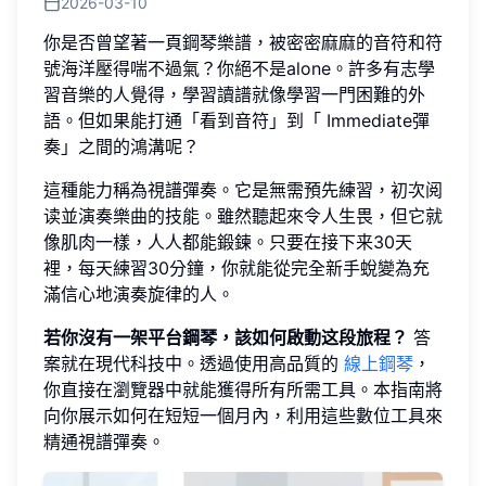
2026-03-10
你是否曾望著一頁鋼琴樂譜，被密密麻麻的音符和符
號海洋壓得喘不過氣？你絕不是alone。許多有志學
習音樂的人覺得，學習讀譜就像學習一門困難的外
語。但如果能打通「看到音符」到「 Immediate彈
奏」之間的鴻溝呢？
這種能力稱為視譜彈奏。它是無需預先練習，初次阅
读並演奏樂曲的技能。雖然聽起來令人生畏，但它就
像肌肉一樣，人人都能鍛鍊。只要在接下来30天
裡，每天練習30分鐘，你就能從完全新手蛻變為充
滿信心地演奏旋律的人。
若你沒有一架平台鋼琴，該如何啟動这段旅程？
答
案就在現代科技中。透過使用高品質的
線上鋼琴
，
你直接在瀏覽器中就能獲得所有所需工具。本指南將
向你展示如何在短短一個月內，利用這些數位工具來
精通視譜彈奏。