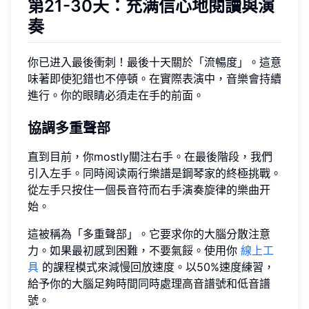
第21-30天：充满信心地閱讀與演
奏
你已进入最後衝刺！最後十天關於「流暢度」。這意
味著即使犯錯也不停頓。在實際表演中，音樂會持續
進行。你的眼睛必須走在手的前面。
協調多重聲部
直到目前，你mostly關注右手。在最後階段，我們
引入左手。同時阅读兩行樂譜是鋼琴家的終極挑戰。
從左手只按住一個長音符而右手演奏旋律的樂曲开
始。
這被稱為「多重聲部」。它要求你的大腦分散注意
力。如果最初感到困難，不要氣餒。使用你
線上工
具
的課程模式來減慢回放速度。以50%速度練習，
給予你的大腦足夠時間同時處理高音譜號和低音譜
號。