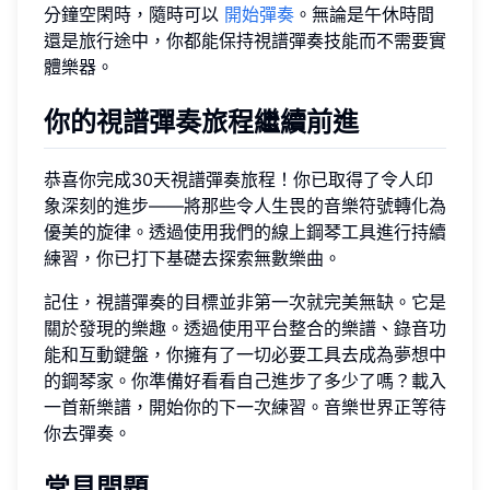
分鐘空閑時，隨時可以
開始彈奏
。無論是午休時間
還是旅行途中，你都能保持視譜彈奏技能而不需要實
體樂器。
你的視譜彈奏旅程繼續前進
恭喜你完成30天視譜彈奏旅程！你已取得了令人印
象深刻的進步——將那些令人生畏的音樂符號轉化為
優美的旋律。透過使用我們的線上鋼琴工具進行持續
練習，你已打下基礎去探索無數樂曲。
記住，視譜彈奏的目標並非第一次就完美無缺。它是
關於發現的樂趣。透過使用平台整合的樂譜、錄音功
能和互動鍵盤，你擁有了一切必要工具去成為夢想中
的鋼琴家。你準備好看看自己進步了多少了嗎？載入
一首新樂譜，開始你的下一次練習。音樂世界正等待
你去彈奏。
常見問題