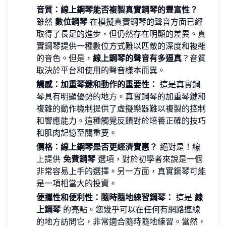
音質：線上鋼琴能否複製真實鋼琴的豐富性？
雖然
數位鋼琴
在模擬真實鋼琴的聲音方面已經
取得了長足的進步，但仍然存在明顯的差異。真
實鋼琴提供一種數位方式難以匹敵的深度和複雜
的音色。但是，
線上鋼琴的聲音有多逼真
？音質
取決於平台和使用的聲音樣本而異。
觸感：加重琴鍵和動作的重要性：
這是真實鋼
琴具有明顯優勢的地方。真實鋼琴的加重琴鍵和
複雜的動作機制提供了虛擬樂器難以複製的控制
和響應能力。這種觸覺反饋對於培養正確的技巧
和肌肉記憶至關重要。
價格：線上鋼琴是否更經濟實惠？
絕對是！線
上提供
免費鋼琴
選項，對於初學者來說是一個
非常容易上手的選擇。另一方面，真實鋼琴可能
是一項相當大的投資。
便攜性和便利性：隨時隨地練習鋼琴：
這是
線
上鋼琴
的亮點。您幾乎可以在任何有網路連線
的地方訪問它，非常適合隨時隨地練習。當然，