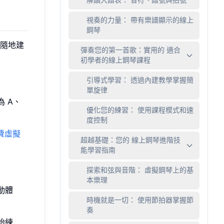
解讀大譜表： 音符、譜號與拍號
視奏的力量： 帶有樂譜顯示的線上
鋼琴
隨地建
彈奏您的第一首歌：實用的 適合
初學者的線上鋼琴課程
引導式學習： 透過內建教學掌握簡
單旋律
 A、
優化您的練習： 使用課程模式和速
度控制
費虛擬
超越基礎：您的 線上鋼琴進階技
能學習指南
探索和弦與音階： 虛擬鋼琴上的基
本樂理
動體
時機就是一切： 使用節拍器掌握節
奏
始練