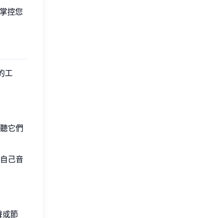
掌控您
的工
聽它們
自己音
聲或節