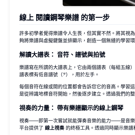
線上
閱讀鋼琴樂譜
的第一步
許多初學者覺得樂譜令人生畏，但其實不然。將其視為
夠將樂譜與虛擬鍵盤並排顯示，創造一個無縫的學習環
解讀大譜表：
音符、譜號與拍號
樂譜寫在所謂的大譜表上，它由兩個譜表（每組五線）
譜表標有低音譜號（𝄢），用於左手。
每個音符在線或間的位置都會告訴您它的音高。學習
是從辨識地標音符開始，然後逐步建立。透過我們的整
視奏的力量：
帶有樂譜顯示的線上鋼琴
視奏——即第一次嘗試就能彈奏音樂的能力——是音
平台提供了
線上視奏
的終極工具。透過同時顯示樂譜