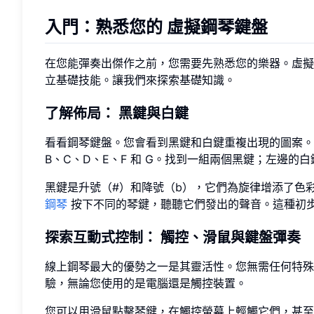
入門：熟悉您的
虛擬鋼琴鍵盤
在您能彈奏出傑作之前，您需要先熟悉您的樂器。虛擬
立基礎技能。讓我們來探索基礎知識。
了解佈局：
黑鍵與白鍵
看看鋼琴鍵盤。您會看到黑鍵和白鍵重複出現的圖案
B、C、D、E、F 和 G。找到一組兩個黑鍵；左邊的
黑鍵是升號（#）和降號（b），它們為旋律增添了色
鋼琴
按下不同的琴鍵，聽聽它們發出的聲音。這種初
探索互動式控制：
觸控、滑鼠與鍵盤彈奏
線上鋼琴最大的優勢之一是其靈活性。您無需任何特
驗，無論您使用的是電腦還是觸控裝置。
您可以用滑鼠點擊琴鍵，在觸控螢幕上輕觸它們，甚