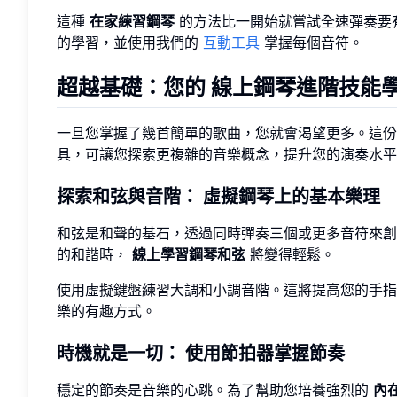
這種
在家練習鋼琴
的方法比一開始就嘗試全速彈奏要
的學習，並使用我們的
互動工具
掌握每個音符。
超越基礎：您的
線上鋼琴進階技能
一旦您掌握了幾首簡單的歌曲，您就會渴望更多。這
具，可讓您探索更複雜的音樂概念，提升您的演奏水平
探索和弦與音階：
虛擬鋼琴上的基本樂理
和弦是和聲的基石，透過同時彈奏三個或更多音符來創
的和諧時，
線上學習鋼琴和弦
將變得輕鬆。
使用虛擬鍵盤練習大調和小調音階。這將提高您的手指
樂的有趣方式。
時機就是一切：
使用節拍器掌握節奏
穩定的節奏是音樂的心跳。為了幫助您培養強烈的
內