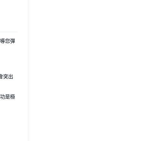
導您彈
會突出
功是極