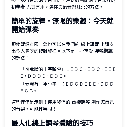
初學者
尤其有用。選擇最適合您耳朵的方法。
簡單的旋律，無限的樂趣：今天就
開始彈奏
即使琴鍵有限，您也可以在我們的
線上鋼琴
上彈奏
出令人驚訝的複雜旋律。以下是一些享受
彈琴樂趣
的想法：
「熱騰騰的十字麵包」：E D C，E D C，E E E
E，D D D D，E D C。
「瑪麗有一隻小羊」：E D C D E E E，D D D
E G G。
這些僅僅是示例！使用我們的
虛擬鋼琴
創作您自己
的音樂。可能性無限！
最大化線上鋼琴體驗的技巧