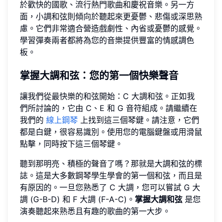
於歡快的國歌、流行熱門歌曲和慶祝音樂。另一方
面，小調和弦則傾向於聽起來更憂鬱、悲傷或深思熟
慮。它們非常適合營造戲劇性、內省或憂鬱的感覺。
學習彈奏兩者都將為您的音樂提供豐富的情感調色
板。
掌握大調和弦
：您的第一個快樂聲音
讓我們從最快樂的和弦開始：C 大調和弦。正如我
們所討論的，它由 C、E 和 G 音符組成。請繼續在
我們的
線上鋼琴
上找到這三個琴鍵。請注意，它們
都是白鍵，很容易識別。使用您的電腦鍵盤或用滑鼠
點擊，同時按下這三個琴鍵。
聽到那明亮、積極的聲音了嗎？那就是大調和弦的標
誌。這是大多數鋼琴學生學會的第一個和弦，而且是
有原因的。一旦您熟悉了 C 大調，您可以嘗試 G 大
調 (G-B-D) 和 F 大調 (F-A-C)。
掌握大調和弦
是您
演奏聽起來熟悉且有趣的歌曲的第一大步。