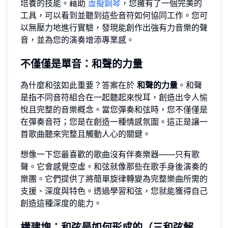
培養的技能。藉助
虛擬鋼琴
，您擁有了一個完美的
工具，可以看到並聽到這些音符如何協同工作。您可
以無壓力地進行實驗，發現能創作出強有力音樂的聲
音，並為您的演奏增添專業感。
不僅僅是單音：和聲的力量
為什麼和弦如此重要？答案在於
和聲的力量
。和聲
是指不同音符組合在一起聽起來悅耳，創造出令人愉
悅且完整的音樂概念。當您彈奏和弦時，您不僅僅是
在彈奏音符；您是在創造一種情感氛圍。這正是讓一
首歌曲聽來完整且觸動人心的關鍵。
想像一下您最喜歡的歌曲沒有伴奏樂器——只有歌
聲。它會感覺空虛。和弦就像那些在歌手身後演奏的
樂團。它們提供了將簡單旋律轉變為完整樂曲所需的
支援、深度與特色。透過學習和弦，您就能獲得自己
創造這種深度的能力。
構建塊：和弦是如何形成的（三和弦解