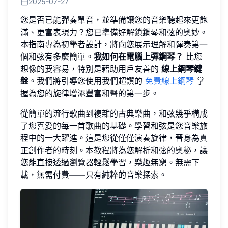
2025-07-27
您是否已能彈奏單音，並準備讓您的音樂聽起來更飽
滿、更富表現力？您已準備好解鎖鋼琴和弦的奧妙。
本指南專為初學者設計，將向您展示理解和彈奏第一
個和弦有多麼簡單。
我如何在電腦上彈鋼琴？
比您
想像的要容易，特別是藉助用戶友善的
線上鋼琴鍵
盤
。我們將引導您使用我們超讚的
免費線上鋼琴
掌
握為您的旋律增添豐富和聲的第一步。
從簡單的流行歌曲到複雜的古典樂曲，和弦幾乎構成
了您喜愛的每一首歌曲的基礎。學習和弦是您音樂旅
程中的一大躍進。這是您從僅僅演奏旋律，晉身為真
正創作者的時刻。本教程將為您解析和弦的奧秘，讓
您能直接透過瀏覽器輕鬆學習，樂趣無窮。無需下
載，無需付費——只有純粹的音樂探索。