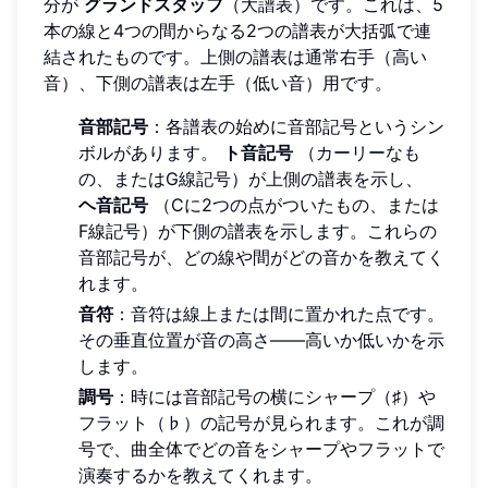
分が
グランドスタッフ
（大譜表）です。これは、5
本の線と4つの間からなる2つの譜表が大括弧で連
結されたものです。上側の譜表は通常右手（高い
音）、下側の譜表は左手（低い音）用です。
音部記号
：各譜表の始めに音部記号というシン
ボルがあります。
ト音記号
（カーリーなも
の、またはG線記号）が上側の譜表を示し、
ヘ音記号
（Cに2つの点がついたもの、または
F線記号）が下側の譜表を示します。これらの
音部記号が、どの線や間がどの音かを教えてく
れます。
音符
：音符は線上または間に置かれた点です。
その垂直位置が音の高さ——高いか低いかを示
します。
調号
：時には音部記号の横にシャープ（♯）や
フラット（♭）の記号が見られます。これが調
号で、曲全体でどの音をシャープやフラットで
演奏するかを教えてくれます。