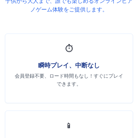
子供から大人まで、誰でも楽しめるオンラインピア
ノゲーム体験をご提供します。
⏱️
瞬時プレイ、中断なし
会員登録不要、ロード時間もなし！すぐにプレイ
できます。
📱