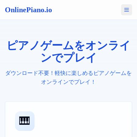
OnlinePiano.io
ピアノゲームをオンライ
ンでプレイ
ダウンロード不要！軽快に楽しめるピアノゲームを
オンラインでプレイ！
🎹