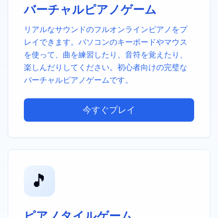
バーチャルピアノゲーム
リアルなサウンドのフルオンラインピアノをプ
レイできます。パソコンのキーボードやマウス
を使って、曲を練習したり、音符を覚えたり、
楽しんだりしてください。初心者向けの完璧な
バーチャルピアノゲームです。
今すぐプレイ
🎵
ピアノタイルゲーム