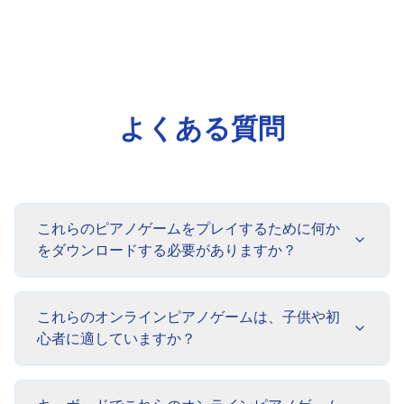
よくある質問
これらのピアノゲームをプレイするために何かをダウンロー
これらのピアノゲームをプレイするために何か
いいえ、全く必要ありません！PCでもスマホでも、クリッ
をダウンロードする必要がありますか？
これらのオンラインピアノゲームは、子供や初心者に適して
はい！当社のコレクションは、あらゆるスキルレベルに最適
キーボードでこれらのオンラインピアノゲームをプレイでき
これらのオンラインピアノゲームは、子供や初
もちろんできます。当社のバーチャルピアノゲームは、本物
心者に適していますか？