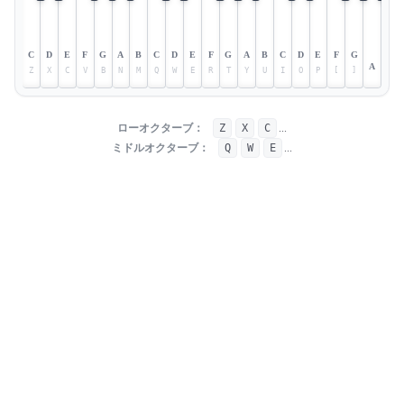
C
D
E
F
G
A
B
C
D
E
F
G
A
B
C
D
E
F
G
A
Z
X
C
V
B
N
M
Q
W
E
R
T
Y
U
I
O
P
[
]
ローオクターブ：
Z
X
C
...
ミドルオクターブ：
Q
W
E
...