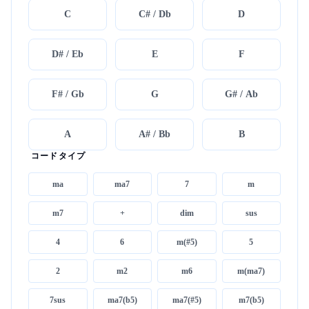
C
C# / Db
D
D# / Eb
E
F
F# / Gb
G
G# / Ab
A
A# / Bb
B
コードタイプ
ma
ma7
7
m
m7
+
dim
sus
4
6
m(#5)
5
2
m2
m6
m(ma7)
7sus
ma7(b5)
ma7(#5)
m7(b5)