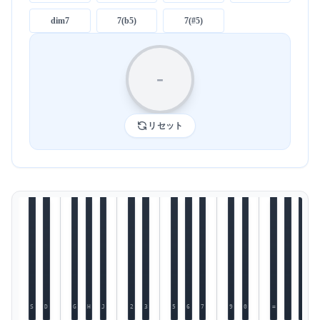
dim7
7(b5)
7(#5)
-
リセット
S
D
G
H
J
2
3
5
6
7
9
0
=