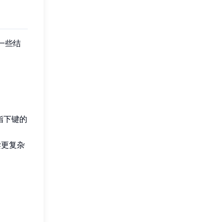
一些结
。
指下键的
读更复杂