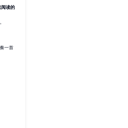
速阅读的
。
演奏一首