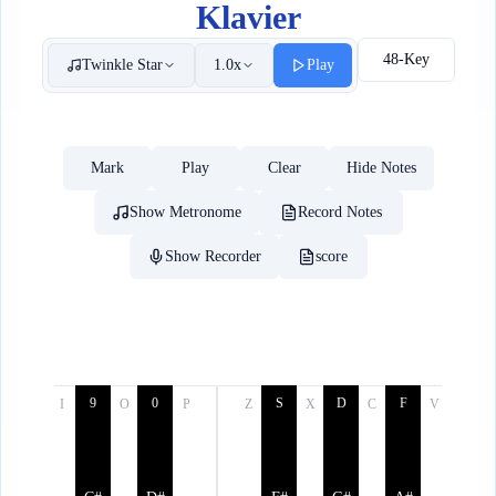
Klavier
48-Key
Twinkle Star
1.0x
Play
Mark
Play
Clear
Hide Notes
Show Metronome
Record Notes
Show Recorder
score
9
0
S
D
F
U
I
O
P
Z
X
C
V