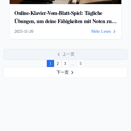
Online-Klavier-Vom-Blatt-Spiel: Tägliche
Übungen, um deine Fähigkeiten mit Noten zu
verbessern
2025-11-20
Mehr Lesen
上一页
1
2
3
...
5
下一页