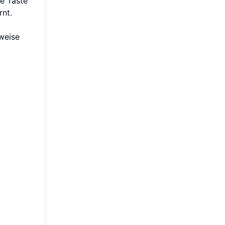
he Taste
rnt.
weise