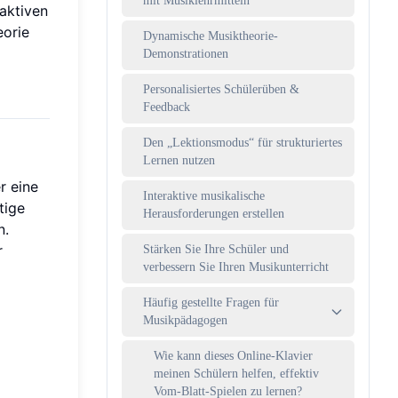
mit Musiklehrmitteln
raktiven
eorie
Dynamische Musiktheorie-
Demonstrationen
Personalisiertes Schülerüben &
Feedback
Den „Lektionsmodus“ für strukturiertes
Lernen nutzen
r eine
Interaktive musikalische
tige
Herausforderungen erstellen
n.
r
Stärken Sie Ihre Schüler und
verbessern Sie Ihren Musikunterricht
Häufig gestellte Fragen für
Musikpädagogen
Wie kann dieses Online-Klavier
meinen Schülern helfen, effektiv
Vom-Blatt-Spielen zu lernen?