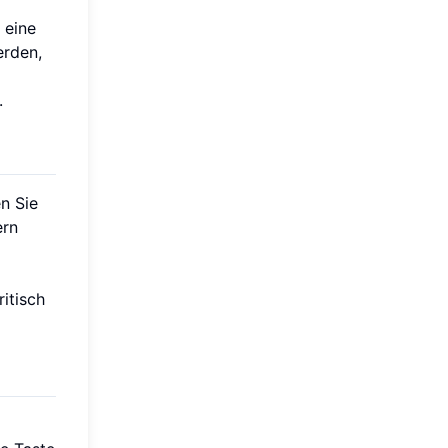
 eine
erden,
.
n Sie
ern
itisch