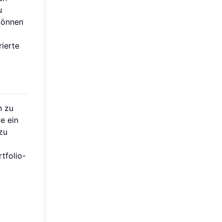
u
 können
ierte
n zu
e ein
zu
tfolio-