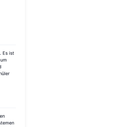
 Es ist
 um
d
hüler
den
ystemen