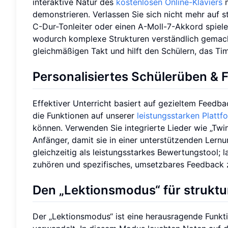
interaktive Natur des
kostenlosen Online-Klaviers
m
demonstrieren. Verlassen Sie sich nicht mehr auf 
C-Dur-Tonleiter oder einen A-Moll-7-Akkord spiel
wodurch komplexe Strukturen verständlich gemach
gleichmäßigen Takt und hilft den Schülern, das Tim
Personalisiertes Schülerüben &
Effektiver Unterricht basiert auf gezieltem Feedb
die Funktionen auf unserer
leistungsstarken Plattf
können. Verwenden Sie integrierte Lieder wie „Twink
Anfänger, damit sie in einer unterstützenden Le
gleichzeitig als leistungsstarkes Bewertungstool; 
zuhören und spezifisches, umsetzbares Feedback 
Den „Lektionsmodus“ für struktu
Der „Lektionsmodus“ ist eine herausragende Funkti