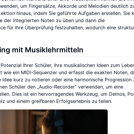
wenden, um Fingersätze, Akkorde und Melodien deutlich z
Lektion hinaus, indem Sie geführte Aufgaben erstellen. Sie
fe der integrierten Noten zu üben und dann die
e für Ihre Überprüfung festzuhalten, wodurch eine struktur
ing mit Musiklehrmitteln
s Potenzial Ihrer Schüler, ihre musikalischen Ideen zum Lebe
 wie ein MIDI-Sequenzer und erfasst die exakten Noten, di
he Idee kurz zu notieren oder eine harmonische Progression 
önnen Schüler den „Audio-Recorder“ verwenden, um eine
llen. Dies ist ein hervorragendes Werkzeug, um Demos, Por
olz und einem greifbaren Erfolgserlebnis zu teilen.