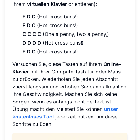
Ihrem
virtuellen Klavier
orientieren):
E D C
(Hot cross buns!)
E D C
(Hot cross buns!)
C C C C
(One a penny, two a penny,)
D D D D
(Hot cross buns!)
E D C
(Hot cross buns!)
Versuchen Sie, diese Tasten auf Ihrem
Online-
Klavier
mit Ihrer Computertastatur oder Maus
zu drücken. Wiederholen Sie jeden Abschnitt
zuerst langsam und erhöhen Sie dann allmählich
Ihre Geschwindigkeit. Machen Sie sich keine
Sorgen, wenn es anfangs nicht perfekt ist;
Übung macht den Meister! Sie können
unser
kostenloses Tool
jederzeit nutzen, um diese
Schritte zu üben.